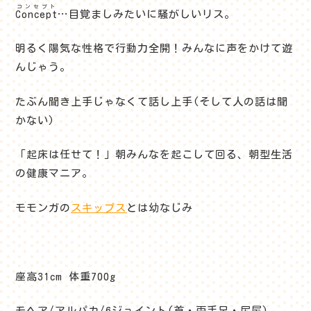
コンセプト
Concept
…目覚ましみたいに騒がしいリス。
明るく陽気な性格で行動力全開！みんなに声をかけて遊
んじゃう。
たぶん聞き上手じゃなくて話し上手(そして人の話は聞
かない)
「起床は任せて！」朝みんなを起こして回る、朝型生活
の健康マニア。
モモンガの
スキップス
とは幼なじみ
座高31cm 体重700g
モヘア/アルパカ/6ジョイント(首・両手足・尻尾)