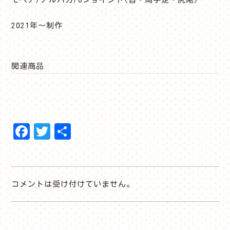
2021年～制作
関連商品
F
T
共
a
w
有
ce
itt
b
er
コメントは受け付けていません。
o
o
k