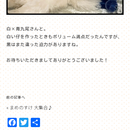
白×青九尾さんと。
白い仔を作ったときもボリューム満点だったんですが、
黒はまた違った迫力がありますね。
お待ちいただきましてありがとうございました！
前の記事へ
«
まめのすけ 大集合♪
F
T
共