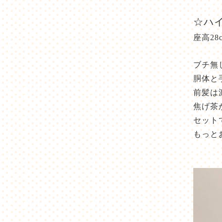
☆ハ
座高28
ブチ無
胴体と
前髪は
焦げ茶
セット
もっと