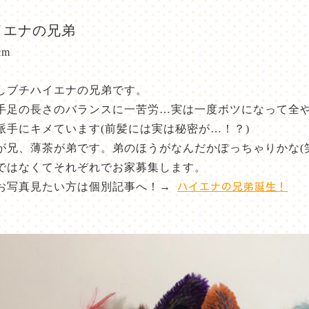
イエナの兄弟
cm
しブチハイエナの兄弟です。
手足の長さのバランスに一苦労…実は一度ボツになって全
派手にキメています(前髪には実は秘密が…！？)
が兄、薄茶が弟です。弟のほうがなんだかぽっちゃりかな(笑
ではなくてそれぞれでお家募集します。
お写真見たい方は個別記事へ！→
ハイエナの兄弟誕生！