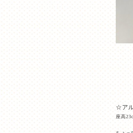
☆ア
座高23
ちょっ