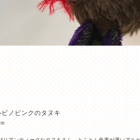
ルビノピンクのタヌキ
cm
ぴりアンティークなタヌキさん、とことん色素が薄いアル