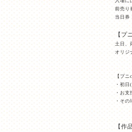
入場に
前売り券
当日券 
【プニ
土日、
オリジ
【プニc
・初日(
・お支
・その
【作